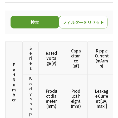
82
5
10
5.9
7
VHV
100
5
6
7
RHVL
120
5
6.9
7
VSC
150
5
7
7
RSH
検索
フィルターをリセット
180
6
7.9
8
VHR
220
6
8
8
RHV
270
6
9
9
VS
330
6
9.9
9
RSC
390
7
11.5
1
S
VHHL
470
7
Capa
Ripple
11.9
1
e
Rated
RHR
560
7
citan
Current
12.6
1
ri
Volta
ce
(mArm
680
7
e
ge (V)
15
1
P
(㎌)
s)
820
7
s
16
1
a
1000
7
21
1
rt
1200
8
B
N
23
1
1500
8
o
u
1
d
1800
8
m
1
Produ
Prod
Leakag
y
2200
8
b
ct dia
uct h
e Curre
1
s
er
2700
8
meter
eight
nt[µA,
1
h
3300
8
(mm)
(mm)
max.]
1
a
3500
8
1
p
8