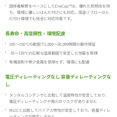
1
3
1
固体電解質をベースにしたEneCap™は、優れた耐熱性を持
3
2
ち、環境に優しいはんだ付けにも対応。高温リフローはん
3
2
だ付け環境でも完全に対応可能です。
3
2
4
2
4
長寿命・高信頼性・環境配慮
2
4
2
4
105〜150℃の範囲で2,000〜50,000時間の動作保証
2
4
2
4
-55〜150℃の広範な温度範囲で安定した性能を発揮
2
4
2
有機溶剤や希少金属を使用せず、環境にも配慮
4
2
4
2
4
電圧ディレーティングなし
容量ディレーティングな
2
4
2
し
4
2
4
2
タンタルコンデンサと比較して温度特性が安定しており、
4
2
5
電圧ディレーティングや発火のリスクがありません
2
5
2
MLCCと比較してバイアス特性が安定しており、容量ディレ
5
2
ーティングが発生しません