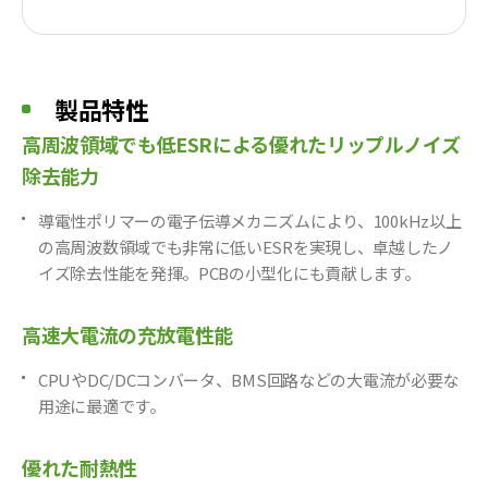
1
2
1
2
1
2
1
2
1
製品特性
2
1
2
高周波領域でも低ESRによる優れたリップルノイズ
1
2
1
除去能力
2
1
2
1
導電性ポリマーの電子伝導メカニズムにより、100kHz以上
2
1
2
の高周波数領域でも非常に低いESRを実現し、卓越したノ
1
3
イズ除去性能を発揮。PCBの小型化にも貢献します。
1
3
1
3
1
高速大電流の充放電性能
3
1
3
1
CPUやDC/DCコンバータ、BMS回路などの大電流が必要な
3
1
用途に最適です。
3
1
3
1
3
優れた耐熱性
1
3