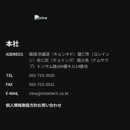
4
1
4
1
4
1
4
1
4
1
4
1
4
1
本社
5
1
5
1
ADDRESS
韓国 京畿道（キョンギド）龍仁市（ヨンイン
5
1
シ）処仁区（チョイング）南沙邑（ナムサウ
5
1
プ）トンサム路169番キル19番地
5
2
5
TEL
063-715-3020
2
5
2
FAX
063-715-3021
5
2
5
E-MAIL
vina@vinatech.co.kr
2
5
2
5
個人情報取扱方針
お問い合わせ
2
5
2
6
2
6
2
6