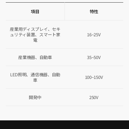
3
8
3
8
項目
特性
3
9
3
9
3
9
産業用ディスプレイ、セキ
3
ュリティ装置、スマート家
16~25V
1
4
電
1
4
1
4
1
4
産業機器、自動車
35~50V
1
4
1
4
1
LED照明、通信機器、自動
4
100~150V
1
車
4
1
4
1
4
1
開発中
250V
4
1
4
1
4
1
4
1
4
1