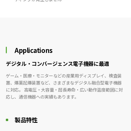
5
2
5
2
5
2
5
2
6
2
6
2
6
2
6
3
Applications
6
3
7
3
7
デジタル・コンバージェンス電子機器に最適
3
7
3
7
ゲーム・医療・モニターなどの産業用ディスプレイ、検査装
3
7
置、爆薬起爆装置など、さまざまなデジタル融合型電子機器
3
7
に対応。
高電圧・大容量・超長寿命・広い動作温度範囲に対
3
7
3
応し、通信機器への実績もあります。
7
3
7
3
8
3
8
製品特性
3
8
3
8