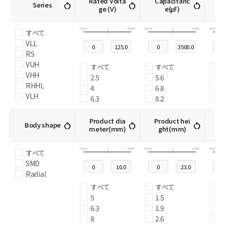
Rated Volta
Capacitanc
Ri
restart_alt
restart_alt
restart_alt
Series
ge (V)
e(㎌)
n
すべて
VLL
RS
VUH
すべて
すべて
VHH
2.5
5.6
3
RHHL
4
6.8
3
VLH
6.3
8.2
3
RLL
10
10
3
VU
Le
16
12
3
Product dia
Product hei
restart_alt
restart_alt
restart_alt
Body shape
r
RUH
meter(mm)
ght(mm)
20
15
3
RHH
25
18
3
VL
32
22
4
すべて
RLH
35
27
4
SMD
VSL
50
33
4
Radial
RU
63
39
4
すべて
すべて
VHVL
80
47
4
5
1.5
4
RL
100
56
4
6.3
1.9
5
VSH
125
68
5
8
2.6
5
RSL